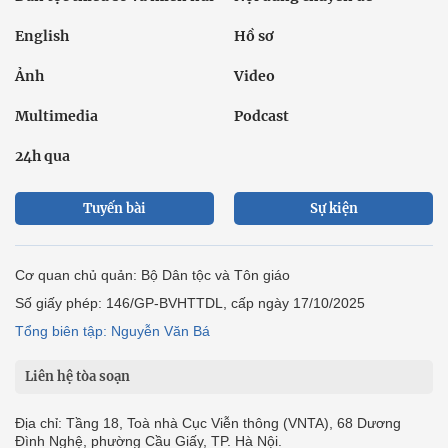
English
Hồ sơ
Ảnh
Video
Multimedia
Podcast
24h qua
Tuyến bài
Sự kiện
Cơ quan chủ quản: Bộ Dân tộc và Tôn giáo
Số giấy phép: 146/GP-BVHTTDL, cấp ngày 17/10/2025
Tổng biên tập: Nguyễn Văn Bá
Liên hệ tòa soạn
Địa chỉ: Tầng 18, Toà nhà Cục Viễn thông (VNTA), 68 Dương
Đình Nghệ, phường Cầu Giấy, TP. Hà Nội.