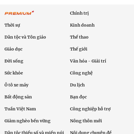
Chính trị
Thời sự
Kinh doanh
Dân tộc và Tôn giáo
Thể thao
Giáo dục
Thế giới
Đời sống
Văn hóa - Giải trí
Sức khỏe
Công nghệ
Ô tô xe máy
Du lịch
Bất động sản
Bạn đọc
Tuần Việt Nam
Công nghiệp hỗ trợ
Giảm nghèo bền vững
Nông thôn mới
Dân tộc thiểu số và miền núi
Nội dung chuyên đề