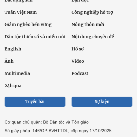
Bất động sản
Bạn đọc
Tuần Việt Nam
Công nghiệp hỗ trợ
Giảm nghèo bền vững
Nông thôn mới
Dân tộc thiểu số và miền núi
Nội dung chuyên đề
English
Hồ sơ
Ảnh
Video
Multimedia
Podcast
24h qua
Tuyến bài
Sự kiện
Cơ quan chủ quản: Bộ Dân tộc và Tôn giáo
Số giấy phép: 146/GP-BVHTTDL, cấp ngày 17/10/2025