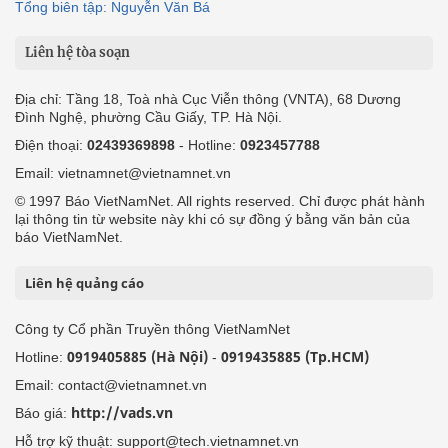
Tổng biên tập: Nguyễn Văn Bá
Liên hệ tòa soạn
Địa chỉ: Tầng 18, Toà nhà Cục Viễn thông (VNTA), 68 Dương
Đình Nghệ, phường Cầu Giấy, TP. Hà Nội.
Điện thoại:
02439369898
- Hotline:
0923457788
Email: vietnamnet@vietnamnet.vn
© 1997 Báo VietNamNet. All rights reserved. Chỉ được phát hành
lại thông tin từ website này khi có sự đồng ý bằng văn bản của
báo VietNamNet.
Liên hệ quảng cáo
Công ty Cổ phần Truyền thông VietNamNet
0919405885 (Hà Nội)
0919435885 (Tp.HCM)
Hotline:
-
Email: contact@vietnamnet.vn
http://vads.vn
Báo giá:
Hỗ trợ kỹ thuật: support@tech.vietnamnet.vn