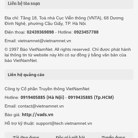
Liên hệ tòa soạn
Địa chỉ: Tầng 18, Toà nhà Cục Viễn thông (VNTA), 68 Dương
Đình Nghệ, phường Cầu Giấy, TP. Hà Nội.
Điện thoại:
02439369898
- Hotline:
0923457788
Email: vietnamnet@vietnamnet.vn
© 1997 Báo VietNamNet. All rights reserved. Chỉ được phát hành
lại thông tin từ website này khi có sự đồng ý bằng văn bản của
báo VietNamNet.
Liên hệ quảng cáo
Công ty Cổ phần Truyền thông VietNamNet
0919405885 (Hà Nội)
0919435885 (Tp.HCM)
Hotline:
-
Email: contact@vietnamnet.vn
http://vads.vn
Báo giá:
Hỗ trợ kỹ thuật: support@tech.vietnamnet.vn
Tải ứng dụng
Độc giả gửi bài
Tuyển dụng