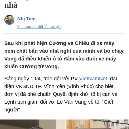
nhà
Nhị Tiến
Xem các bài viết của tác giả
Sau khi phát hiện Cường và Chiểu đi xe máy
ném chất bẩn vào nhà nghỉ của mình và bỏ chạy,
Vang đã điều khiển ô tô đâm vào đuôi xe máy
khiến Cường tử vong.
Sáng ngày 19/4, trao đổi với PV
VietNamNet
, đại
diện VKSND TP. Vĩnh Yên (Vĩnh Phúc) cho biết,
đơn vị đã phê chuẩn Quyết định khởi tố bị can và
Lệnh tạm giam đối với Lê Văn Vang về tội “Giết
người”.