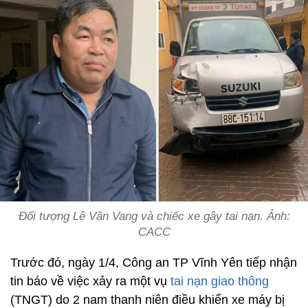
Đối tượng Lê Văn Vang và chiếc xe gây tai nạn. Ảnh:
CACC
Trước đó, ngày 1/4, Công an TP Vĩnh Yên tiếp nhận
tin báo về việc xảy ra một vụ
tai nạn giao thông
(TNGT) do 2 nam thanh niên điều khiển xe máy bị