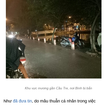
Khu vực mương gần Cầu Tre, nơi Bình bị bắn
Như
đã đưa tin
, do mâu thuẫn cá nhân trong việc