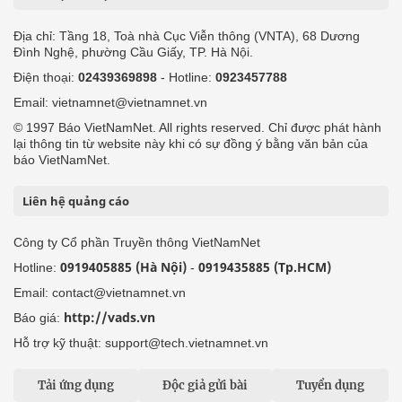
Địa chỉ: Tầng 18, Toà nhà Cục Viễn thông (VNTA), 68 Dương
Đình Nghệ, phường Cầu Giấy, TP. Hà Nội.
Điện thoại:
02439369898
- Hotline:
0923457788
Email: vietnamnet@vietnamnet.vn
© 1997 Báo VietNamNet. All rights reserved. Chỉ được phát hành
lại thông tin từ website này khi có sự đồng ý bằng văn bản của
báo VietNamNet.
Liên hệ quảng cáo
Công ty Cổ phần Truyền thông VietNamNet
0919405885 (Hà Nội)
0919435885 (Tp.HCM)
Hotline:
-
Email: contact@vietnamnet.vn
http://vads.vn
Báo giá:
Hỗ trợ kỹ thuật: support@tech.vietnamnet.vn
Tải ứng dụng
Độc giả gửi bài
Tuyển dụng