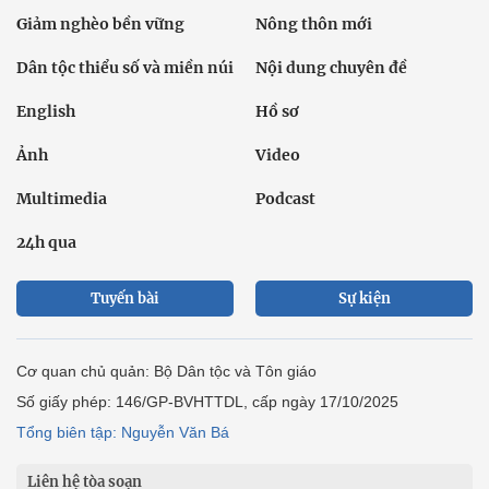
Giảm nghèo bền vững
Nông thôn mới
Dân tộc thiểu số và miền núi
Nội dung chuyên đề
English
Hồ sơ
Ảnh
Video
Multimedia
Podcast
24h qua
Tuyến bài
Sự kiện
Cơ quan chủ quản: Bộ Dân tộc và Tôn giáo
Số giấy phép: 146/GP-BVHTTDL, cấp ngày 17/10/2025
Tổng biên tập: Nguyễn Văn Bá
Liên hệ tòa soạn