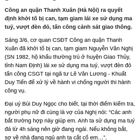
Công an quận Thanh Xuân (Hà Nội) ra quyết
định khởi tố bị can, tạm giam lái xe sử dụng ma
tuý, vượt đèn đỏ, tấn công cảnh sát giao thông.
Sáng 3/6, cơ quan CSĐT Công an quận Thanh
Xuân đã khởi tố bị can, tạm giam Nguyễn Văn Nghị
(SN 1982, hộ khẩu thường trú ở huyện Giao Thủy,
tỉnh Nam Định) lái xe sử dụng ma tuý, vượt đèn đỏ
tấn công CSGT tại ngã tư Lê Văn Lương - Khuất
Duy Tiến để xử lý về hành vi chống người thi hành
công vụ.
Đại uý Bùi Duy Ngọc cho biết, tại thời điểm kiểm tra,
người phụ nữ đi cùng là vợ của Nghị nói: “Các anh
bắt trường hợp này giúp em. Anh ta sử dụng ma tuý
đá từ 4h sáng nên giờ đang ngái. Nếu không bắt,
sợ về nhà đang ngủ anh ta cắt cổ em…”.