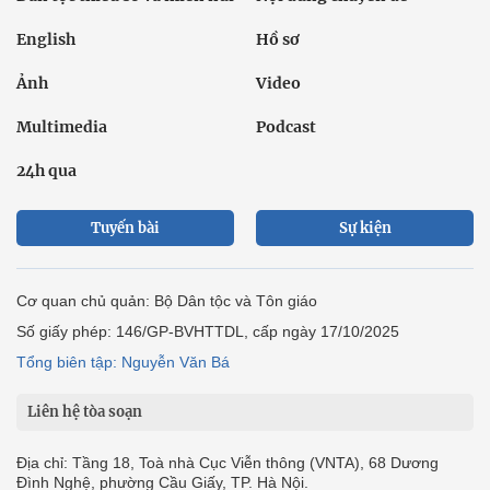
English
Hồ sơ
Ảnh
Video
Multimedia
Podcast
24h qua
Tuyến bài
Sự kiện
Cơ quan chủ quản: Bộ Dân tộc và Tôn giáo
Số giấy phép: 146/GP-BVHTTDL, cấp ngày 17/10/2025
Tổng biên tập: Nguyễn Văn Bá
Liên hệ tòa soạn
Địa chỉ: Tầng 18, Toà nhà Cục Viễn thông (VNTA), 68 Dương
Đình Nghệ, phường Cầu Giấy, TP. Hà Nội.