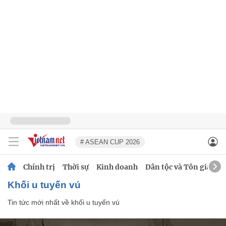
# ASEAN CUP 2026
Chính trị
Thời sự
Kinh doanh
Dân tộc và Tôn giáo
khối u tuyến vú
Tin tức mới nhất về
khối u tuyến vú