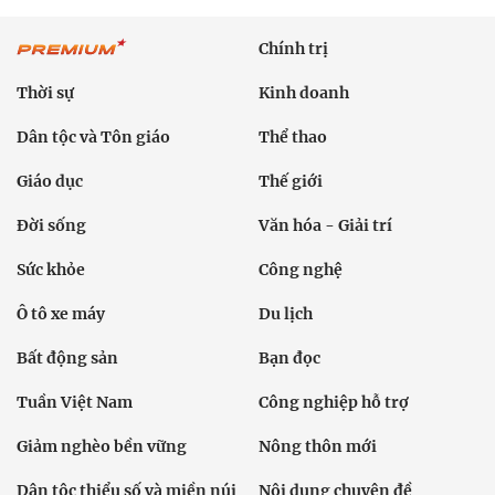
Chính trị
Thời sự
Kinh doanh
Dân tộc và Tôn giáo
Thể thao
Giáo dục
Thế giới
Đời sống
Văn hóa - Giải trí
Sức khỏe
Công nghệ
Ô tô xe máy
Du lịch
Bất động sản
Bạn đọc
Tuần Việt Nam
Công nghiệp hỗ trợ
Giảm nghèo bền vững
Nông thôn mới
Dân tộc thiểu số và miền núi
Nội dung chuyên đề