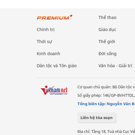
Thể thao
Chính trị
Giáo dục
Thời sự
Thế giới
Kinh doanh
Đời sống
Dân tộc và Tôn giáo
Văn hóa - Giải trí
Cơ quan chủ quản: Bộ Dân tộc v
Số giấy phép: 146/GP-BVHTTDL,
Tổng biên tập: Nguyễn Văn B
Liên hệ tòa soạn
Địa chỉ: Tầng 18, Toà nhà Cục 