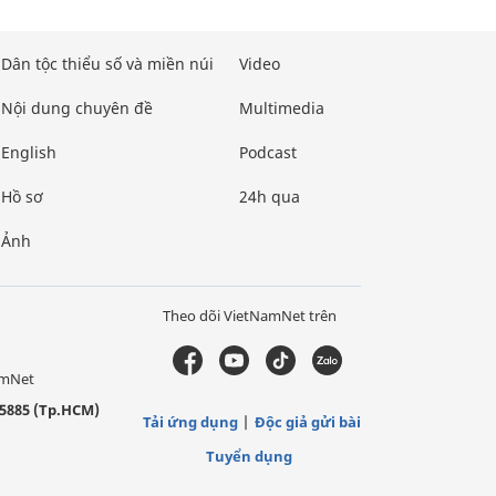
Dân tộc thiểu số và miền núi
Video
Nội dung chuyên đề
Multimedia
English
Podcast
Hồ sơ
24h qua
Ảnh
Theo dõi VietNamNet trên
amNet
5885 (Tp.HCM)
Tải ứng dụng
Độc giả gửi bài
Tuyển dụng