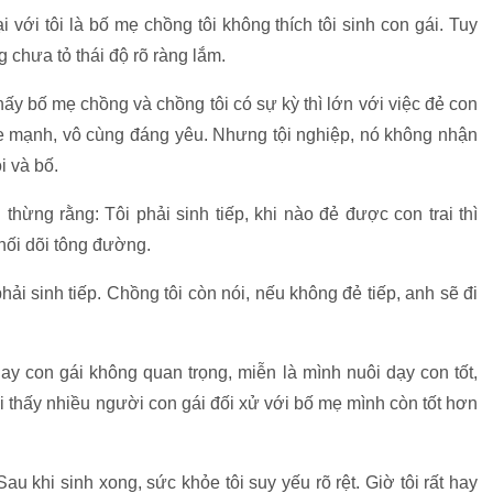
với tôi là bố mẹ chồng tôi không thích tôi sinh con gái. Tuy
 chưa tỏ thái độ rõ ràng lắm.
thấy bố mẹ chồng và chồng tôi có sự kỳ thì lớn với việc đẻ con
hỏe mạnh, vô cùng đáng yêu. Nhưng tội nghiệp, nó không nhận
 và bố.
thừng rằng: Tôi phải sinh tiếp, khi nào đẻ được con trai thì
 nối dõi tông đường.
hải sinh tiếp. Chồng tôi còn nói, nếu không đẻ tiếp, anh sẽ đi
 hay con gái không quan trọng, miễn là mình nuôi dạy con tốt,
i thấy nhiều người con gái đối xử với bố mẹ mình còn tốt hơn
au khi sinh xong, sức khỏe tôi suy yếu rõ rệt. Giờ tôi rất hay