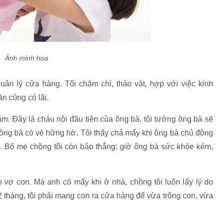
Ảnh minh họa
uản lý cửa hàng. Tôi chăm chỉ, tháo vát, hợp với việc kinh
n cũng có lãi.
ẫm. Đây là cháu nội đầu tiên của ông bà, tôi tưởng ông bà sẽ
ông bà có vẻ hững hờ. Tôi thấy chả mấy khi ông bà chủ động
à. Bố mẹ chồng tôi còn bảo thẳng: giờ ông bà sức khỏe kém,
 vợ con. Mà anh có mấy khi ở nhà, chồng tôi luôn lấy lý do
 tháng, tôi phải mang con ra cửa hàng để vừa trông con, vừa