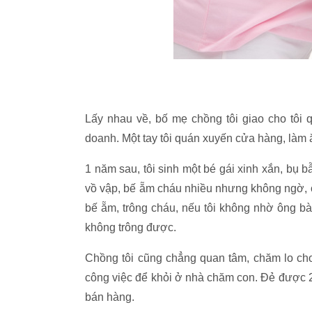
Lấy nhau về, bố mẹ chồng tôi giao cho tôi q
doanh. Một tay tôi quán xuyến cửa hàng, làm ă
1 năm sau, tôi sinh một bé gái xinh xắn, bụ b
vồ vập, bế ẵm cháu nhiều nhưng không ngờ, 
bế ẵm, trông cháu, nếu tôi không nhờ ông b
không trông được.
Chồng tôi cũng chẳng quan tâm, chăm lo cho
công việc để khỏi ở nhà chăm con. Đẻ được 2
bán hàng.