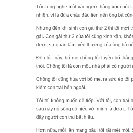
Tôi cũng nghe một vài người hàng xóm nói lại 
nhiên, vì là đứa cháu đầu tiên nên ông bà cũng
Nhưng đến khi sinh con gái thứ 2 thì tôi mới 
gái. Con gái thứ 2 của tôi cũng xinh xắn, k
được sự quan tâm, yêu thương của ông bà nội
Đến lúc này, bố mẹ chồng tôi tuyên bố thẳng 
thôi. Chồng tôi là con một, nhà phải có người
Chồng tôi cũng hùa với bố mẹ, ra sức ép tôi p
kiếm con trai bên ngoài.
Tôi thì không muốn đẻ tiếp. Với tôi, con trai
sau này nó sống có hiếu với mình là được. Tô
đầy người con trai bất hiếu.
Hơn nữa, mỗi lần mang bầu, tôi rất mệt mỏi. S