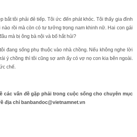
ắt tôi phải đẻ tiếp. Tôi ức đến phát khóc. Tôi thấy gia đình
ổi nào rồi mà còn có tư tưởng trọng nam khinh nữ. Hai con gái
 đâu mà bị ông bà nội và bố hắt hủi?
 tôi đang sống phụ thuộc vào nhà chồng. Nếu không nghe lời
ái ý chồng thì tôi cũng sợ anh ấy có vợ nọ con kia bên ngoài.
 ức chế.
về các vấn đề gặp phải trong cuộc sống cho chuyên mục
 về địa chỉ banbandoc@vietnamnet.vn