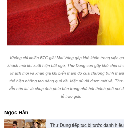
Không chỉ khiến BTC giải Mai Vàng gặp khó khăn trong việc quản
khách mời khi xuất hiện bất ngờ, Thư Dung còn gây khó chịu cho 
khách mời và khán giả khi biến thảm đỏ của chương trình thành 
thể hiện những tạo dáng quá đà. Mặc dù đã được mời về, Thư D
vẫn nán lại và chụp ảnh phía bên trong nhà hát thành phố nơi diễ
lễ trao giải.
Ngọc Hân
Thư Dung tiếp tục bị tước danh hiệu