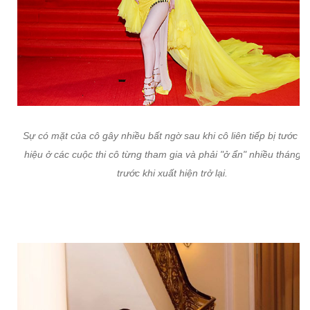
Sự có mặt của cô gây nhiều bất ngờ sau khi cô liên tiếp bị tước d
hiệu ở các cuộc thi cô từng tham gia và phải "ở ẩn" nhiều tháng 
trước khi xuất hiện trở lại.