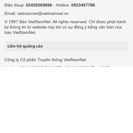
Điện thoại:
02439369898
- Hotline:
0923457788
Email: vietnamnet@vietnamnet.vn
© 1997 Báo VietNamNet. All rights reserved. Chỉ được phát hành
lại thông tin từ website này khi có sự đồng ý bằng văn bản của
báo VietNamNet.
Liên hệ quảng cáo
Công ty Cổ phần Truyền thông VietNamNet
0919405885 (Hà Nội)
0919435885 (Tp.HCM)
Hotline:
-
Email: contact@vietnamnet.vn
http://vads.vn
Báo giá:
Hỗ trợ kỹ thuật: support@tech.vietnamnet.vn
Tải ứng dụng
Độc giả gửi bài
Tuyển dụng