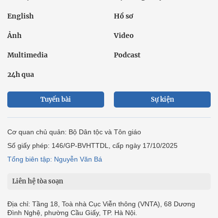
English
Hồ sơ
Ảnh
Video
Multimedia
Podcast
24h qua
Tuyến bài
Sự kiện
Cơ quan chủ quản: Bộ Dân tộc và Tôn giáo
Số giấy phép: 146/GP-BVHTTDL, cấp ngày 17/10/2025
Tổng biên tập: Nguyễn Văn Bá
Liên hệ tòa soạn
Địa chỉ: Tầng 18, Toà nhà Cục Viễn thông (VNTA), 68 Dương
Đình Nghệ, phường Cầu Giấy, TP. Hà Nội.