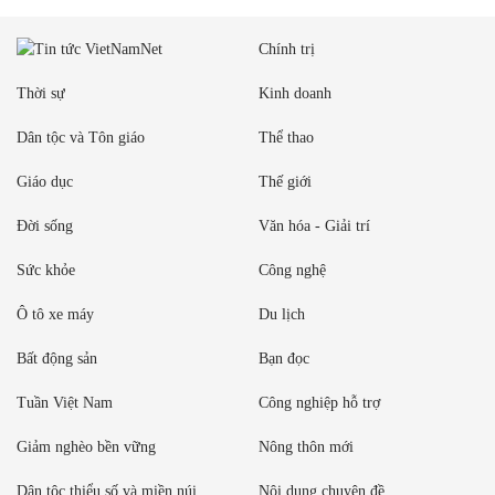
Chính trị
Thời sự
Kinh doanh
Dân tộc và Tôn giáo
Thể thao
Giáo dục
Thế giới
Đời sống
Văn hóa - Giải trí
Sức khỏe
Công nghệ
Ô tô xe máy
Du lịch
Bất động sản
Bạn đọc
Tuần Việt Nam
Công nghiệp hỗ trợ
Giảm nghèo bền vững
Nông thôn mới
Dân tộc thiểu số và miền núi
Nội dung chuyên đề