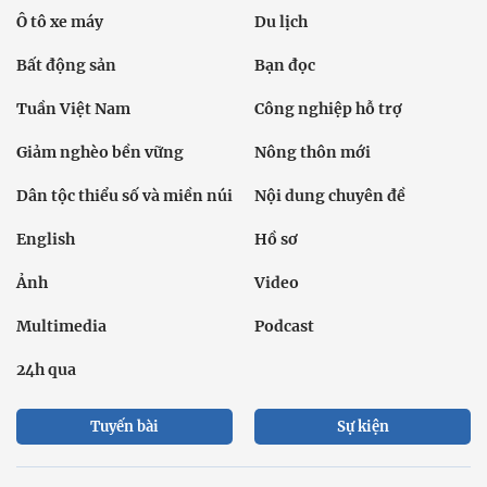
Ô tô xe máy
Du lịch
Bất động sản
Bạn đọc
Tuần Việt Nam
Công nghiệp hỗ trợ
Giảm nghèo bền vững
Nông thôn mới
Dân tộc thiểu số và miền núi
Nội dung chuyên đề
English
Hồ sơ
Ảnh
Video
Multimedia
Podcast
24h qua
Tuyến bài
Sự kiện