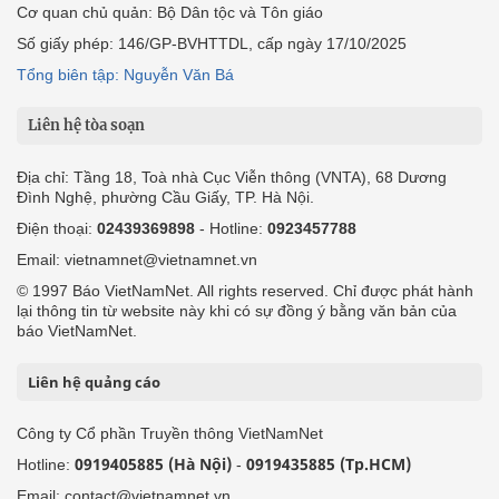
Cơ quan chủ quản: Bộ Dân tộc và Tôn giáo
Số giấy phép: 146/GP-BVHTTDL, cấp ngày 17/10/2025
Tổng biên tập: Nguyễn Văn Bá
Liên hệ tòa soạn
Địa chỉ: Tầng 18, Toà nhà Cục Viễn thông (VNTA), 68 Dương
Đình Nghệ, phường Cầu Giấy, TP. Hà Nội.
Điện thoại:
02439369898
- Hotline:
0923457788
Email: vietnamnet@vietnamnet.vn
© 1997 Báo VietNamNet. All rights reserved. Chỉ được phát hành
lại thông tin từ website này khi có sự đồng ý bằng văn bản của
báo VietNamNet.
Liên hệ quảng cáo
Công ty Cổ phần Truyền thông VietNamNet
0919405885 (Hà Nội)
0919435885 (Tp.HCM)
Hotline:
-
Email: contact@vietnamnet.vn