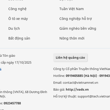
Công nghệ
Tuần Việt Nam
Ô tô xe máy
Công nghiệp hỗ trợ
Du lịch
Giảm nghèo bền vững
Bất động sản
Nông thôn mới
à Tôn giáo
Liên hệ quảng cáo
 cấp ngày 17/10/2025
Công ty Cổ phần Truyền thông VietN
á
Hotline:
0919405885 (Hà Nội)
-
091943
Email: contact@vietnamnet.vn
Báo giá:
http://vads.vn
Viễn thông (VNTA), 68 Dương Đình
Nội.
Hỗ trợ kỹ thuật: support@tech.vietna
ne:
0923457788
.vn