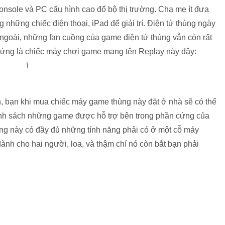
nsole và PC cấu hình cao đổ bộ thị trường. Cha mẹ ít đưa
 những chiếc điện thoại, iPad để giải trí. Điện tử thùng ngày
c ngoài, những fan cuồng của game điện tử thùng vẫn còn rất
ứng là chiếc máy chơi game mang tên Replay này đây:
\
n, bạn khi mua chiếc máy game thùng này đặt ở nhà sẽ có thể
danh sách những game được hỗ trợ bên trong phần cứng của
ùng này có đầy đủ những tính năng phải có ở một cỗ máy
ành cho hai người, loa, và thậm chí nó còn bắt bạn phải