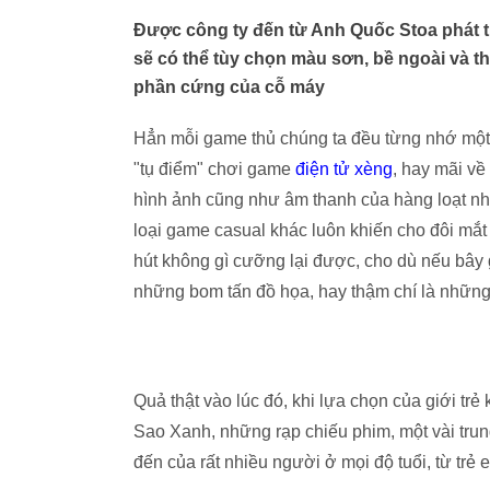
Được công ty đến từ Anh Quốc Stoa phát tr
sẽ có thể tùy chọn màu sơn, bề ngoài và 
phần cứng của cỗ máy
Hẳn mỗi game thủ chúng ta đều từng nhớ một 
"tụ điểm" chơi game
điện tử xèng
, hay mãi về
hình ảnh cũng như âm thanh của hàng loạt n
loại game casual khác luôn khiến cho đôi mắt
hút không gì cưỡng lại được, cho dù nếu bây g
những bom tấn đồ họa, hay thậm chí là những
Quả thật vào lúc đó, khi lựa chọn của giới tr
Sao Xanh, những rạp chiếu phim, một vài trun
đến của rất nhiều người ở mọi độ tuổi, từ trẻ