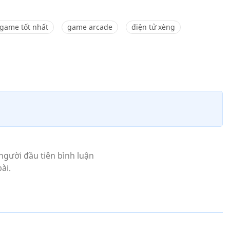
game tốt nhất
game arcade
điện tử xèng