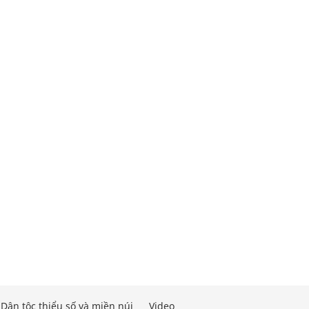
Dân tộc thiểu số và miền núi
Video