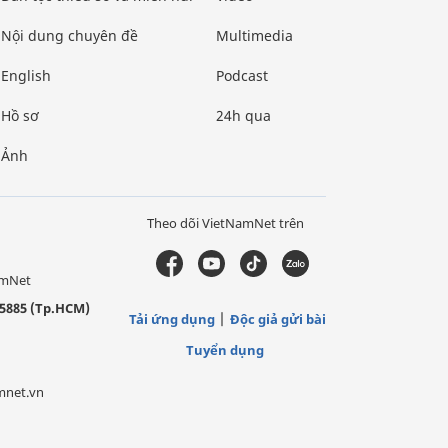
Nội dung chuyên đề
Multimedia
English
Podcast
Hồ sơ
24h qua
Ảnh
Theo dõi VietNamNet trên
amNet
5885 (Tp.HCM)
Tải ứng dụng
Độc giả gửi bài
Tuyển dụng
mnet.vn