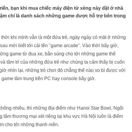
iển, bạn khi mua chiếc máy điện tử xèng này đặt ở nhà
thậm chí là danh sách những game được hỗ trợ bên trong
thời khi mình vẫn là một đứa trẻ, ngày ngày có mặt ở những
 sau mới biết tới cái tên "game arcade". Vào thời bấy giờ,
hững game từ đua xe, bắn súng cho tới những game thể
 và tâm trí của những đứa trẻ như chúng ta cảm thấy bị cuốn
iờ nhìn lại, những trò chơi đó chẳng thể nào so bì được với
 game tầm trung trên PC hay console bây giờ.
ẻ không nhiều, thì những địa điểm như Hanoi Star Bowl, Ngôi
g tâm thương mại xét riêng tại khu vực Hà Nội luôn là điểm
 em cho tới những thanh niên.