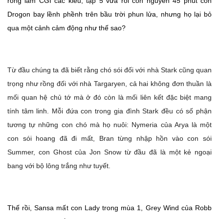
rồng làm CGI các kiểu, tập 5 vừa rồi còn nguyên 45 phút con
Drogon bay lềnh phềnh trên bầu trời phun lửa, nhưng họ lại bỏ
qua một cảnh cảm động như thế sao?
Từ đầu chúng ta đã biết rằng chó sói đối với nhà Stark cũng quan
trọng như rồng đối với nhà Targaryen, cả hai không đơn thuần là
mối quan hệ chủ tớ mà ở đó còn là mối liên kết đặc biệt mang
tính tâm linh. Mỗi đứa con trong gia đình Stark đều có số phận
tương tự những con chó mà họ nuôi: Nymeria của Arya là một
con sói hoang đã đi mất, Bran từng nhập hồn vào con sói
Summer, con Ghost của Jon Snow từ đầu đã là một kẻ ngoại
bang với bộ lông trắng như tuyết.
Thế rồi, Sansa mất con Lady trong mùa 1, Grey Wind của Robb