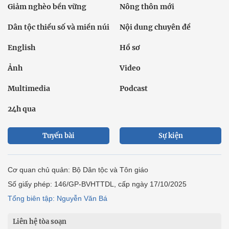
Giảm nghèo bền vững
Nông thôn mới
Dân tộc thiểu số và miền núi
Nội dung chuyên đề
English
Hồ sơ
Ảnh
Video
Multimedia
Podcast
24h qua
Tuyến bài
Sự kiện
Cơ quan chủ quản: Bộ Dân tộc và Tôn giáo
Số giấy phép: 146/GP-BVHTTDL, cấp ngày 17/10/2025
Tổng biên tập: Nguyễn Văn Bá
Liên hệ tòa soạn