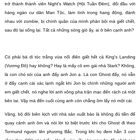
trở thành thành viên Night's Watch (Hội Tuần Đêm), đối đầu với
hàng ngàn cư dân Man Tộc, làm tình trong hang động, đánh
nhau với zombie, bị chính quân của mình phản bội mà giết chết,
sau đó lại sống lại. Tất cả những sóng gió ấy, ai ở bên cạnh anh?
Có phải bà dì tóc trắng vừa nổi điên giết hết cả King's Landing
(Vương Đô) hay không? Hay là mấy cô em gái nhà Stark? Không,
là con chó sói của anh đấy anh Jon ạ. Là con Ghost đấy, nó vẫn
ở đấy canh cái xác lạnh ngắt khi Jon bị chính những người anh
em giết chết, nó nghe lời anh xông pha trận mạc đến rách cả một
bên tai. Vậy mà đến cuối cùng anh còn chẳng ôm lấy nó một cái.
Vâng, bộ đôi biên kịch với nhà sản xuất bảo là không đủ tiền để
quay cảnh anh ôm và nói lời từ biệt trước khi cho Ghost đi theo
Tormund ngược lên phương Bắc. Trong khi họ đem hẳn 3 con