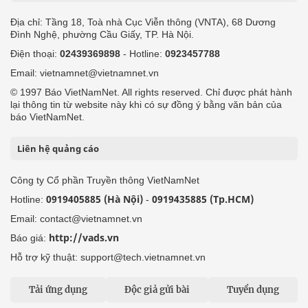
Địa chỉ: Tầng 18, Toà nhà Cục Viễn thông (VNTA), 68 Dương
Đình Nghệ, phường Cầu Giấy, TP. Hà Nội.
Điện thoại:
02439369898
- Hotline:
0923457788
Email: vietnamnet@vietnamnet.vn
© 1997 Báo VietNamNet. All rights reserved. Chỉ được phát hành
lại thông tin từ website này khi có sự đồng ý bằng văn bản của
báo VietNamNet.
Liên hệ quảng cáo
Công ty Cổ phần Truyền thông VietNamNet
0919405885 (Hà Nội)
0919435885 (Tp.HCM)
Hotline:
-
Email: contact@vietnamnet.vn
http://vads.vn
Báo giá:
Hỗ trợ kỹ thuật: support@tech.vietnamnet.vn
Tải ứng dụng
Độc giả gửi bài
Tuyển dụng