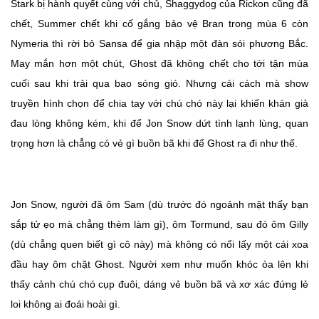
Stark bị hành quyết cùng với chủ, Shaggydog của Rickon cũng đã
chết, Summer chết khi cố gắng bảo vệ Bran trong mùa 6 còn
Nymeria thì rời bỏ Sansa để gia nhập một đàn sói phương Bắc.
May mắn hơn một chút, Ghost đã không chết cho tới tận mùa
cuối sau khi trải qua bao sóng gió. Nhưng cái cách mà show
truyền hình chọn để chia tay với chú chó này lại khiến khán giả
đau lòng không kém, khi để Jon Snow dứt tình lạnh lùng, quan
trọng hơn là chẳng có vẻ gì buồn bã khi để Ghost ra đi như thế.
Jon Snow, người đã ôm Sam (dù trước đó ngoảnh mặt thấy bạn
sắp tử ẹo mà chẳng thèm làm gì), ôm Tormund, sau đó ôm Gilly
(dù chẳng quen biết gì cô này) mà không có nổi lấy một cái xoa
đầu hay ôm chặt Ghost. Người xem như muốn khóc òa lên khi
thấy cảnh chú chó cụp đuôi, dáng vẻ buồn bã và xơ xác đứng lẻ
loi không ai đoái hoài gì.