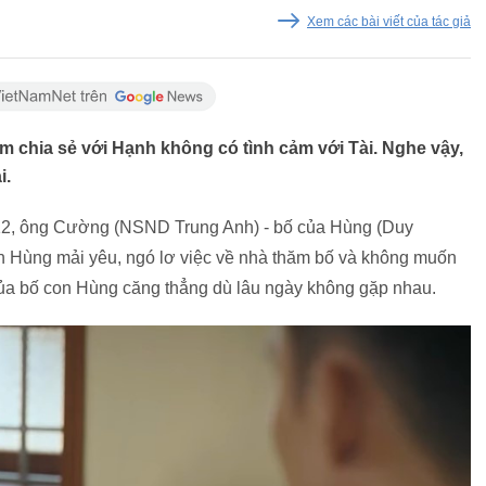
Xem các bài viết của tác giả
Tâm chia sẻ với Hạnh không có tình cảm với Tài. Nghe vậy,
i.
/12, ông Cường (NSND Trung Anh) - bố của Hùng (Duy
àn Hùng mải yêu, ngó lơ việc về nhà thăm bố và không muốn
của bố con Hùng căng thẳng dù lâu ngày không gặp nhau.