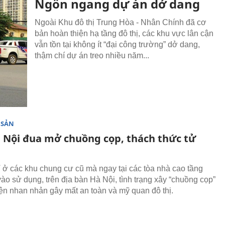
Ngổn ngang dự án dở dang
Ngoài Khu đô thị Trung Hòa - Nhân Chính đã cơ
bản hoàn thiện hạ tầng đô thị, các khu vực lân cận
vẫn tồn tại không ít “đại công trường” dở dang,
thậm chí dự án treo nhiều năm...
 SẢN
 Nội đua mở chuồng cọp, thách thức tử
 ở các khu chung cư cũ mà ngay tại các tòa nhà cao tầng
ào sử dụng, trên địa bàn Hà Nội, tình trạng xây “chuồng cọp”
hiện nhan nhản gây mất an toàn và mỹ quan đô thị.