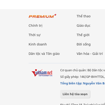
Thể thao
Chính trị
Giáo dục
Thời sự
Thế giới
Kinh doanh
Đời sống
Dân tộc và Tôn giáo
Văn hóa - Giải trí
Cơ quan chủ quản: Bộ Dân tộc v
Số giấy phép: 146/GP-BVHTTDL,
Tổng biên tập: Nguyễn Văn B
Liên hệ tòa soạn
Địa chỉ: Tầng 18, Toà nhà Cục 