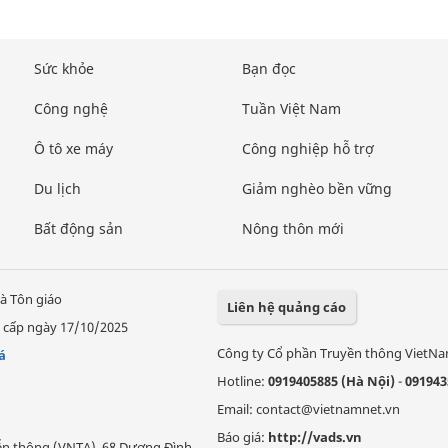
Sức khỏe
Bạn đọc
Công nghệ
Tuần Việt Nam
Ô tô xe máy
Công nghiệp hỗ trợ
Du lịch
Giảm nghèo bền vững
Bất động sản
Nông thôn mới
à Tôn giáo
Liên hệ quảng cáo
 cấp ngày 17/10/2025
Công ty Cổ phần Truyền thông VietN
á
Hotline:
0919405885 (Hà Nội)
-
091943
Email: contact@vietnamnet.vn
Báo giá:
http://vads.vn
Viễn thông (VNTA), 68 Dương Đình