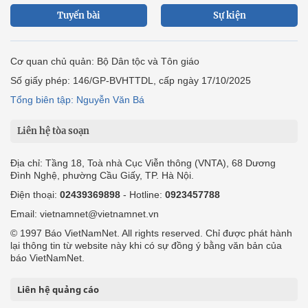
Tuyến bài
Sự kiện
Cơ quan chủ quản: Bộ Dân tộc và Tôn giáo
Số giấy phép: 146/GP-BVHTTDL, cấp ngày 17/10/2025
Tổng biên tập: Nguyễn Văn Bá
Liên hệ tòa soạn
Địa chỉ: Tầng 18, Toà nhà Cục Viễn thông (VNTA), 68 Dương
Đình Nghệ, phường Cầu Giấy, TP. Hà Nội.
Điện thoại:
02439369898
- Hotline:
0923457788
Email: vietnamnet@vietnamnet.vn
© 1997 Báo VietNamNet. All rights reserved. Chỉ được phát hành
lại thông tin từ website này khi có sự đồng ý bằng văn bản của
báo VietNamNet.
Liên hệ quảng cáo