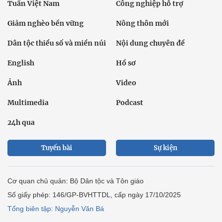
Tuần Việt Nam
Công nghiệp hỗ trợ
Giảm nghèo bền vững
Nông thôn mới
Dân tộc thiểu số và miền núi
Nội dung chuyên đề
English
Hồ sơ
Ảnh
Video
Multimedia
Podcast
24h qua
Tuyến bài
Sự kiện
Cơ quan chủ quản: Bộ Dân tộc và Tôn giáo
Số giấy phép: 146/GP-BVHTTDL, cấp ngày 17/10/2025
Tổng biên tập: Nguyễn Văn Bá