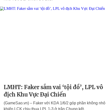
LMHT: Faker sắm vai ‘tội đồ’, LPL vô
địch Khu Vực Đại Chiến
(GameSao.vn) – Faker với KDA 1/6/2 góp phần không nhỏ
khiến LCK chịu thua LPL 1-3 ở trận Chung kết.