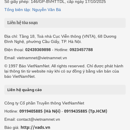
Số giấy phép: 146/GP-BVHTTDL, cấp ngày 17/10/2025
Tổng biên tập: Nguyễn Văn Bá
Liên hệ tòa soạn
Địa chỉ: Tầng 18, Toà nhà Cục Viễn thông (VNTA), 68 Dương
Đình Nghệ, phường Cầu Giấy, TP. Hà Nội.
Điện thoại:
02439369898
- Hotline:
0923457788
Email: vietnamnet@vietnamnet.vn
© 1997 Báo VietNamNet. All rights reserved. Chỉ được phát hành
lại thông tin từ website này khi có sự đồng ý bằng văn bản của
báo VietNamNet.
Liên hệ quảng cáo
Công ty Cổ phần Truyền thông VietNamNet
0919405885 (Hà Nội)
0919435885 (Tp.HCM)
Hotline:
-
Email: contact@vietnamnet.vn
http://vads.vn
Báo giá: