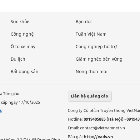
Sức khỏe
Bạn đọc
Công nghệ
Tuần Việt Nam
Ô tô xe máy
Công nghiệp hỗ trợ
Du lịch
Giảm nghèo bền vững
Bất động sản
Nông thôn mới
à Tôn giáo
Liên hệ quảng cáo
 cấp ngày 17/10/2025
Công ty Cổ phần Truyền thông VietN
á
Hotline:
0919405885 (Hà Nội)
-
091943
Email: contact@vietnamnet.vn
Báo giá:
http://vads.vn
Viễn thông (VNTA), 68 Dương Đình