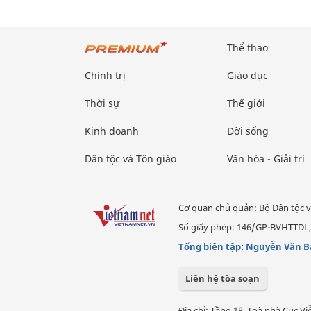
Thể thao
Chính trị
Giáo dục
Thời sự
Thế giới
Kinh doanh
Đời sống
Dân tộc và Tôn giáo
Văn hóa - Giải trí
Cơ quan chủ quản: Bộ Dân tộc v
Số giấy phép: 146/GP-BVHTTDL,
Tổng biên tập: Nguyễn Văn B
Liên hệ tòa soạn
Địa chỉ: Tầng 18, Toà nhà Cục 