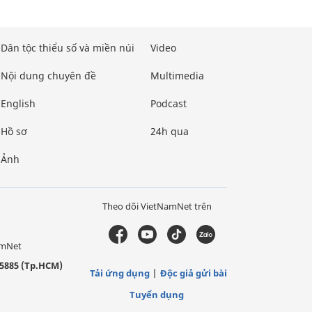
Dân tộc thiểu số và miền núi
Video
Nội dung chuyên đề
Multimedia
English
Podcast
Hồ sơ
24h qua
Ảnh
Theo dõi VietNamNet trên
amNet
5885 (Tp.HCM)
Tải ứng dụng
Độc giả gửi bài
Tuyển dụng