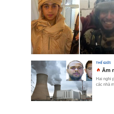
THẾ GIỚI
Âm m
Hai nghi 
các nhà m