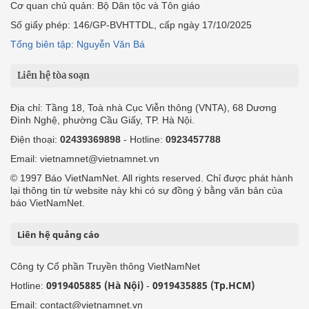
Cơ quan chủ quản: Bộ Dân tộc và Tôn giáo
Số giấy phép: 146/GP-BVHTTDL, cấp ngày 17/10/2025
Tổng biên tập: Nguyễn Văn Bá
Liên hệ tòa soạn
Địa chỉ: Tầng 18, Toà nhà Cục Viễn thông (VNTA), 68 Dương
Đình Nghệ, phường Cầu Giấy, TP. Hà Nội.
Điện thoại:
02439369898
- Hotline:
0923457788
Email: vietnamnet@vietnamnet.vn
© 1997 Báo VietNamNet. All rights reserved. Chỉ được phát hành
lại thông tin từ website này khi có sự đồng ý bằng văn bản của
báo VietNamNet.
Liên hệ quảng cáo
Công ty Cổ phần Truyền thông VietNamNet
0919405885 (Hà Nội)
0919435885 (Tp.HCM)
Hotline:
-
Email: contact@vietnamnet.vn