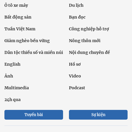
Ô tô xe máy
Du lịch
Bất động sản
Bạn đọc
Tuần Việt Nam
Công nghiệp hỗ trợ
Giảm nghèo bền vững
Nông thôn mới
Dân tộc thiểu số và miền núi
Nội dung chuyên đề
English
Hồ sơ
Ảnh
Video
Multimedia
Podcast
24h qua
Tuyến bài
Sự kiện