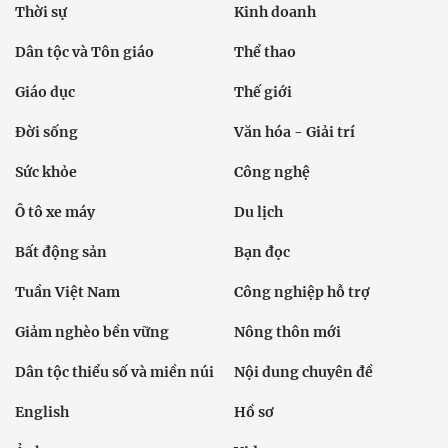
Thời sự
Kinh doanh
Dân tộc và Tôn giáo
Thể thao
Giáo dục
Thế giới
Đời sống
Văn hóa - Giải trí
Sức khỏe
Công nghệ
Ô tô xe máy
Du lịch
Bất động sản
Bạn đọc
Tuần Việt Nam
Công nghiệp hỗ trợ
Giảm nghèo bền vững
Nông thôn mới
Dân tộc thiểu số và miền núi
Nội dung chuyên đề
English
Hồ sơ