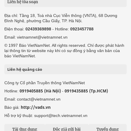
Liên hệ tòa soạn
Địa chỉ: Tầng 18, Toà nhà Cục Viễn thông (VNTA), 68 Dương
Đình Nghệ, phường Cầu Giấy, TP. Hà Nội.
Điện thoại:
02439369898
- Hotline:
0923457788
Email: vietnamnet@vietnamnet.vn
© 1997 Báo VietNamNet. All rights reserved. Chỉ được phát hành
lại thông tin từ website này khi có sự đồng ý bằng văn bản của
báo VietNamNet.
Liên hệ quảng cáo
Công ty Cổ phần Truyền thông VietNamNet
0919405885 (Hà Nội)
0919435885 (Tp.HCM)
Hotline:
-
Email: contact@vietnamnet.vn
http://vads.vn
Báo giá:
Hỗ trợ kỹ thuật: support@tech.vietnamnet.vn
Tải ứng dụng
Độc giả gửi bài
Tuyển dụng