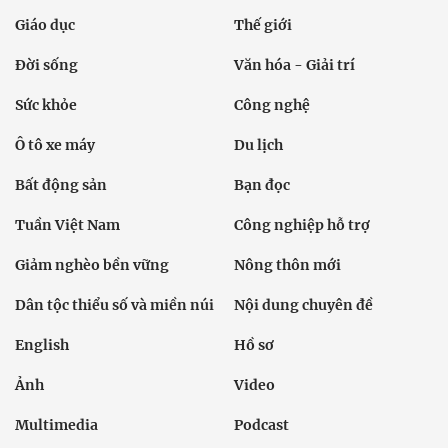
Giáo dục
Thế giới
Đời sống
Văn hóa - Giải trí
Sức khỏe
Công nghệ
Ô tô xe máy
Du lịch
Bất động sản
Bạn đọc
Tuần Việt Nam
Công nghiệp hỗ trợ
Giảm nghèo bền vững
Nông thôn mới
Dân tộc thiểu số và miền núi
Nội dung chuyên đề
English
Hồ sơ
Ảnh
Video
Multimedia
Podcast