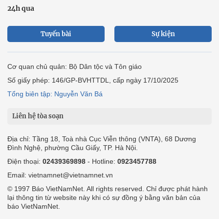
24h qua
Tuyến bài
Sự kiện
Cơ quan chủ quản: Bộ Dân tộc và Tôn giáo
Số giấy phép: 146/GP-BVHTTDL, cấp ngày 17/10/2025
Tổng biên tập: Nguyễn Văn Bá
Liên hệ tòa soạn
Địa chỉ: Tầng 18, Toà nhà Cục Viễn thông (VNTA), 68 Dương
Đình Nghệ, phường Cầu Giấy, TP. Hà Nội.
Điện thoại:
02439369898
- Hotline:
0923457788
Email: vietnamnet@vietnamnet.vn
© 1997 Báo VietNamNet. All rights reserved. Chỉ được phát hành
lại thông tin từ website này khi có sự đồng ý bằng văn bản của
báo VietNamNet.