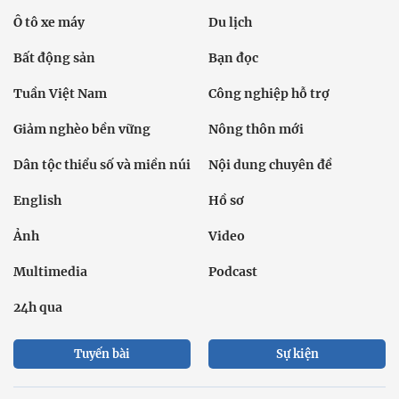
Ô tô xe máy
Du lịch
Bất động sản
Bạn đọc
Tuần Việt Nam
Công nghiệp hỗ trợ
Giảm nghèo bền vững
Nông thôn mới
Dân tộc thiểu số và miền núi
Nội dung chuyên đề
English
Hồ sơ
Ảnh
Video
Multimedia
Podcast
24h qua
Tuyến bài
Sự kiện