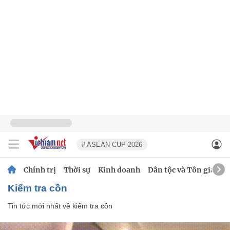
# ASEAN CUP 2026
Chính trị
Thời sự
Kinh doanh
Dân tộc và Tôn giáo
kiểm tra cồn
Tin tức mới nhất về
kiểm tra cồn