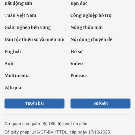
Bất động sản
Bạn đọc
Tuần Việt Nam
Công nghiệp hỗ trợ
Giảm nghèo bền vững
Nông thôn mới
Dân tộc thiểu số và miền núi
Nội dung chuyên đề
English
Hồ sơ
Ảnh
Video
Multimedia
Podcast
24h qua
Tuyến bài
Sự kiện
Cơ quan chủ quản: Bộ Dân tộc và Tôn giáo
Số giấy phép: 146/GP-BVHTTDL, cấp ngày 17/10/2025