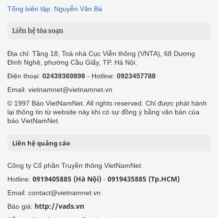
Tổng biên tập: Nguyễn Văn Bá
Liên hệ tòa soạn
Địa chỉ: Tầng 18, Toà nhà Cục Viễn thông (VNTA), 68 Dương
Đình Nghệ, phường Cầu Giấy, TP. Hà Nội.
Điện thoại:
02439369898
- Hotline:
0923457788
Email: vietnamnet@vietnamnet.vn
© 1997 Báo VietNamNet. All rights reserved. Chỉ được phát hành
lại thông tin từ website này khi có sự đồng ý bằng văn bản của
báo VietNamNet.
Liên hệ quảng cáo
Công ty Cổ phần Truyền thông VietNamNet
0919405885 (Hà Nội)
0919435885 (Tp.HCM)
Hotline:
-
Email: contact@vietnamnet.vn
http://vads.vn
Báo giá: