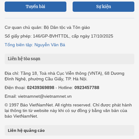
Tuyến bài
Sự kiện
Cơ quan chủ quản: Bộ Dân tộc và Tôn giáo
Số giấy phép: 146/GP-BVHTTDL, cấp ngày 17/10/2025
Tổng biên tập: Nguyễn Văn Bá
Liên hệ tòa soạn
Địa chỉ: Tầng 18, Toà nhà Cục Viễn thông (VNTA), 68 Dương
Đình Nghệ, phường Cầu Giấy, TP. Hà Nội.
Điện thoại:
02439369898
- Hotline:
0923457788
Email: vietnamnet@vietnamnet.vn
© 1997 Báo VietNamNet. All rights reserved. Chỉ được phát hành
lại thông tin từ website này khi có sự đồng ý bằng văn bản của
báo VietNamNet.
Liên hệ quảng cáo