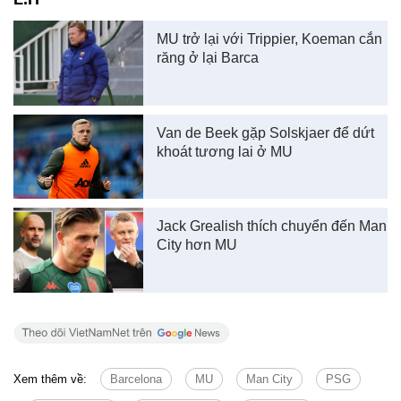
MU trở lại với Trippier, Koeman cắn
răng ở lại Barca
Van de Beek gặp Solskjaer để dứt
khoát tương lai ở MU
Jack Grealish thích chuyển đến Man
City hơn MU
Xem thêm về:
Barcelona
MU
Man City
PSG