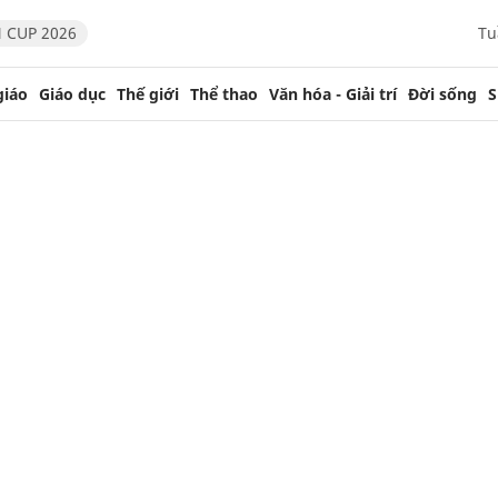
 CUP 2026
Tu
giáo
Giáo dục
Thế giới
Thể thao
Văn hóa - Giải trí
Đời sống
S