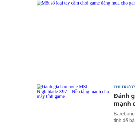
THỊ TRƯỜ
Đánh g
mạnh c
Barebone 
tính để b