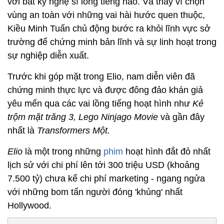
với bất kỳ nghệ sĩ lồng tiếng nào. Và thay vì chọn
vùng an toàn với những vai hài hước quen thuộc,
Kiều Minh Tuấn chủ động bước ra khỏi lĩnh vực sở
trường để chứng minh bản lĩnh và sự linh hoạt trong
sự nghiệp diễn xuất.
Trước khi góp mặt trong Elio, nam diễn viên đã
chứng minh thực lực và được đông đảo khán giả
yêu mến qua các vai lồng tiếng hoạt hình như
Kẻ
trộm mặt trăng 3, Lego Ninjago Movie
và gần đây
nhất là
Transformers Một.
Elio
là một trong những
phim
hoạt hình đắt đỏ nhất
lịch sử với chi phí lên tới 300 triệu USD (khoảng
7.500 tỷ) chưa kể chi phí marketing - ngang ngửa
với những bom tấn người đóng 'khủng' nhất
Hollywood.