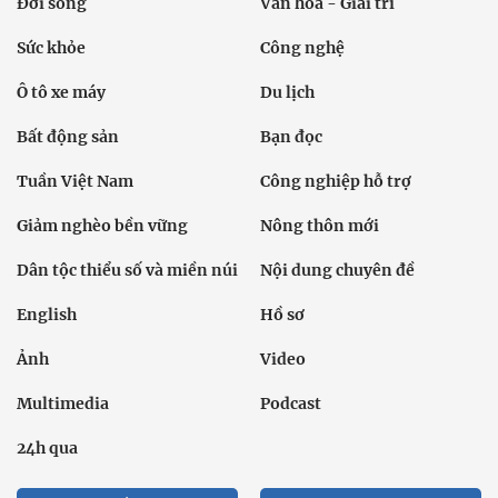
Đời sống
Văn hóa - Giải trí
Sức khỏe
Công nghệ
Ô tô xe máy
Du lịch
Bất động sản
Bạn đọc
Tuần Việt Nam
Công nghiệp hỗ trợ
Giảm nghèo bền vững
Nông thôn mới
Dân tộc thiểu số và miền núi
Nội dung chuyên đề
English
Hồ sơ
Ảnh
Video
Multimedia
Podcast
24h qua