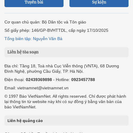
Tuyến bài
Sự kiện
Cơ quan chủ quản: Bộ Dân tộc và Tôn giáo
Số giấy phép: 146/GP-BVHTTDL, cấp ngày 17/10/2025
Tổng biên tập: Nguyễn Văn Bá
Liên hệ tòa soạn
Địa chỉ: Tầng 18, Toà nhà Cục Viễn thông (VNTA), 68 Dương
Đình Nghệ, phường Cầu Giấy, TP. Hà Nội.
Điện thoại:
02439369898
- Hotline:
0923457788
Email: vietnamnet@vietnamnet.vn
© 1997 Báo VietNamNet. All rights reserved. Chỉ được phát hành
lại thông tin từ website này khi có sự đồng ý bằng văn bản của
báo VietNamNet.
Liên hệ quảng cáo