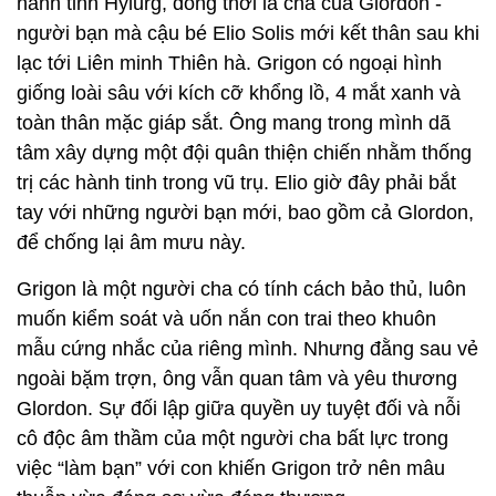
hành tinh Hylurg, đồng thời là cha của Glordon -
người bạn mà cậu bé Elio Solis mới kết thân sau khi
lạc tới Liên minh Thiên hà. Grigon có ngoại hình
giống loài sâu với kích cỡ khổng lồ, 4 mắt xanh và
toàn thân mặc giáp sắt. Ông mang trong mình dã
tâm xây dựng một đội quân thiện chiến nhằm thống
trị các hành tinh trong vũ trụ. Elio giờ đây phải bắt
tay với những người bạn mới, bao gồm cả Glordon,
để chống lại âm mưu này.
Grigon là một người cha có tính cách bảo thủ, luôn
muốn kiểm soát và uốn nắn con trai theo khuôn
mẫu cứng nhắc của riêng mình. Nhưng đằng sau vẻ
ngoài bặm trợn, ông vẫn quan tâm và yêu thương
Glordon. Sự đối lập giữa quyền uy tuyệt đối và nỗi
cô độc âm thầm của một người cha bất lực trong
việc “làm bạn” với con khiến Grigon trở nên mâu