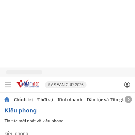
# ASEAN CUP 2026
Chính trị
Thời sự
Kinh doanh
Dân tộc và Tôn giáo
kiều phong
Tin tức mới nhất về
kiều phong
kiều phong