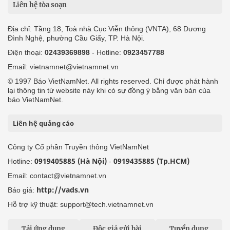
Liên hệ tòa soạn
Địa chỉ: Tầng 18, Toà nhà Cục Viễn thông (VNTA), 68 Dương
Đình Nghệ, phường Cầu Giấy, TP. Hà Nội.
Điện thoại:
02439369898
- Hotline:
0923457788
Email: vietnamnet@vietnamnet.vn
© 1997 Báo VietNamNet. All rights reserved. Chỉ được phát hành
lại thông tin từ website này khi có sự đồng ý bằng văn bản của
báo VietNamNet.
Liên hệ quảng cáo
Công ty Cổ phần Truyền thông VietNamNet
0919405885 (Hà Nội)
0919435885 (Tp.HCM)
Hotline:
-
Email: contact@vietnamnet.vn
http://vads.vn
Báo giá:
Hỗ trợ kỹ thuật: support@tech.vietnamnet.vn
Tải ứng dụng
Độc giả gửi bài
Tuyển dụng