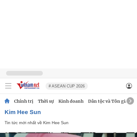
# ASEAN CUP 2026
Chính trị
Thời sự
Kinh doanh
Dân tộc và Tôn giáo
Kim Hee Sun
Tin tức mới nhất về
Kim Hee Sun