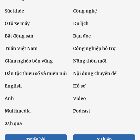
Sức khỏe
Công nghệ
Ô tô xe máy
Du lịch
Bất động sản
Bạn đọc
Tuần Việt Nam
Công nghiệp hỗ trợ
Giảm nghèo bền vững
Nông thôn mới
Dân tộc thiểu số và miền núi
Nội dung chuyên đề
English
Hồ sơ
Ảnh
Video
Multimedia
Podcast
24h qua
Tuyến bài
Sự kiện