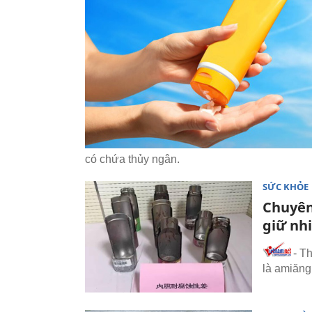
có chứa thủy ngân.
SỨC KHỎE
Chuyên 
giữ nh
- T
là amiăng