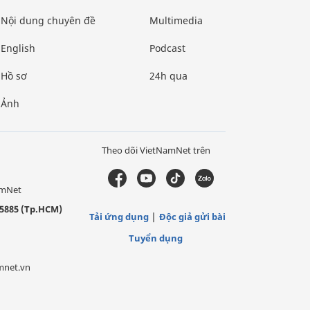
Nội dung chuyên đề
Multimedia
English
Podcast
Hồ sơ
24h qua
Ảnh
Theo dõi VietNamNet trên
amNet
5885 (Tp.HCM)
Tải ứng dụng
Độc giả gửi bài
Tuyển dụng
mnet.vn