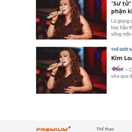
'Sư tử'
phận kh
Là giọng 
hay hậu t
sống một đ
THẾ GIỚI 
Kim Lo
– C
vừa qua đ
Thể thao