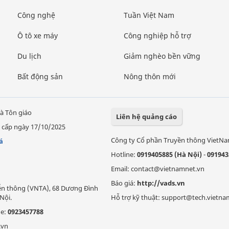
Công nghệ
Tuần Việt Nam
Ô tô xe máy
Công nghiệp hỗ trợ
Du lịch
Giảm nghèo bền vững
Bất động sản
Nông thôn mới
à Tôn giáo
Liên hệ quảng cáo
 cấp ngày 17/10/2025
Công ty Cổ phần Truyền thông VietN
á
Hotline:
0919405885 (Hà Nội)
-
091943
Email: contact@vietnamnet.vn
Báo giá:
http://vads.vn
Viễn thông (VNTA), 68 Dương Đình
Nội.
Hỗ trợ kỹ thuật: support@tech.vietna
ne:
0923457788
.vn