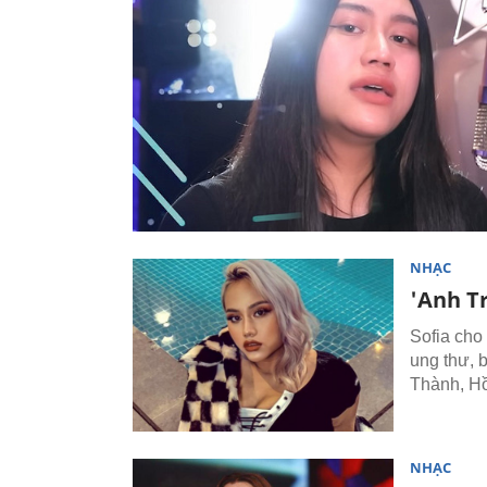
NHẠC
'Anh Tr
Sofia cho b
ung thư, b
Thành, Hồ
NHẠC