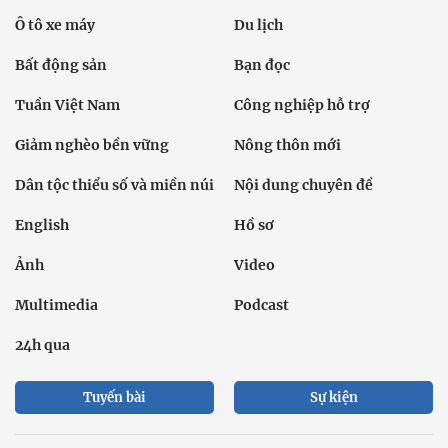
Ô tô xe máy
Du lịch
Bất động sản
Bạn đọc
Tuần Việt Nam
Công nghiệp hỗ trợ
Giảm nghèo bền vững
Nông thôn mới
Dân tộc thiểu số và miền núi
Nội dung chuyên đề
English
Hồ sơ
Ảnh
Video
Multimedia
Podcast
24h qua
Tuyến bài
Sự kiện