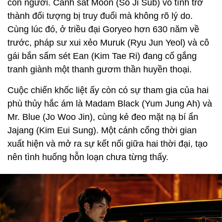
con người. Cảnh sát Moon (So Ji Sub) vô tình trở
thành đối tượng bị truy đuổi mà không rõ lý do.
Cùng lúc đó, ở triều đại Goryeo hơn 630 năm về
trước, pháp sư xui xẻo Muruk (Ryu Jun Yeol) và cô
gái bắn sấm sét Ean (Kim Tae Ri) đang cố gắng
tranh giành một thanh gươm thần huyền thoại.
Cuộc chiến khốc liệt ấy còn có sự tham gia của hai
phù thủy hắc ám là Madam Black (Yum Jung Ah) và
Mr. Blue (Jo Woo Jin), cùng kẻ đeo mặt nạ bí ẩn
Jajang (Kim Eui Sung). Một cánh cổng thời gian
xuất hiện và mở ra sự kết nối giữa hai thời đại, tạo
nên tình huống hỗn loạn chưa từng thấy.