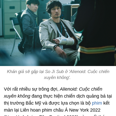
Khán giả sẽ gặp lại So Ji Sub ở 'Alienoid: Cuộc chiến
xuyên không'.
Với rất nhiều sự trông đợi,
Alienoid: Cuộc chiến
xuyên không
đang thực hiện chiến dịch quảng bá tại
thị trường Bắc Mỹ và được lựa chọn là bộ
phim
kết
màn lại Liên hoan phim châu Á New York 2022