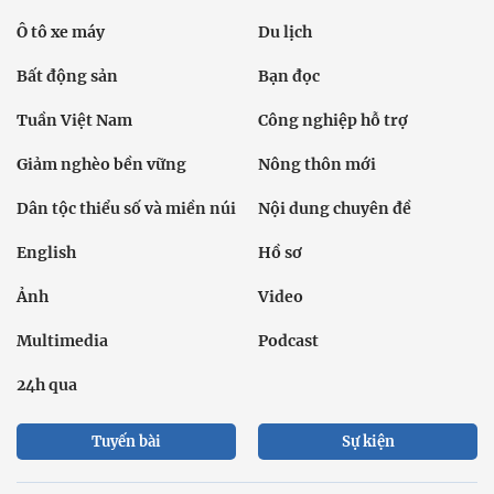
Ô tô xe máy
Du lịch
Bất động sản
Bạn đọc
Tuần Việt Nam
Công nghiệp hỗ trợ
Giảm nghèo bền vững
Nông thôn mới
Dân tộc thiểu số và miền núi
Nội dung chuyên đề
English
Hồ sơ
Ảnh
Video
Multimedia
Podcast
24h qua
Tuyến bài
Sự kiện