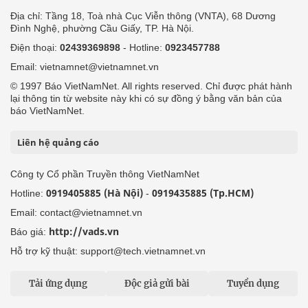
Địa chỉ: Tầng 18, Toà nhà Cục Viễn thông (VNTA), 68 Dương
Đình Nghệ, phường Cầu Giấy, TP. Hà Nội.
Điện thoại:
02439369898
- Hotline:
0923457788
Email: vietnamnet@vietnamnet.vn
© 1997 Báo VietNamNet. All rights reserved. Chỉ được phát hành
lại thông tin từ website này khi có sự đồng ý bằng văn bản của
báo VietNamNet.
Liên hệ quảng cáo
Công ty Cổ phần Truyền thông VietNamNet
0919405885 (Hà Nội)
0919435885 (Tp.HCM)
Hotline:
-
Email: contact@vietnamnet.vn
http://vads.vn
Báo giá:
Hỗ trợ kỹ thuật: support@tech.vietnamnet.vn
Tải ứng dụng
Độc giả gửi bài
Tuyển dụng