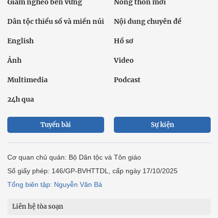
Giảm nghèo bền vững
Nông thôn mới
Dân tộc thiểu số và miền núi
Nội dung chuyên đề
English
Hồ sơ
Ảnh
Video
Multimedia
Podcast
24h qua
Tuyến bài
Sự kiện
Cơ quan chủ quản: Bộ Dân tộc và Tôn giáo
Số giấy phép: 146/GP-BVHTTDL, cấp ngày 17/10/2025
Tổng biên tập: Nguyễn Văn Bá
Liên hệ tòa soạn