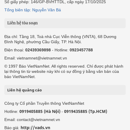
Số giấy phép: 146/GP-BVHTTDL, cấp ngày 17/10/2025
Tổng biên tập: Nguyễn Văn Bá
Liên hệ tòa soạn
Địa chỉ: Tầng 18, Toà nhà Cục Viễn thông (VNTA), 68 Dương
Đình Nghệ, phường Cầu Giấy, TP. Hà Nội.
Điện thoại:
02439369898
- Hotline:
0923457788
Email: vietnamnet@vietnamnet.vn
© 1997 Báo VietNamNet. All rights reserved. Chỉ được phát hành
lại thông tin từ website này khi có sự đồng ý bằng văn bản của
báo VietNamNet.
Liên hệ quảng cáo
Công ty Cổ phần Truyền thông VietNamNet
0919405885 (Hà Nội)
0919435885 (Tp.HCM)
Hotline:
-
Email: contact@vietnamnet.vn
http://vads.vn
Báo giá: