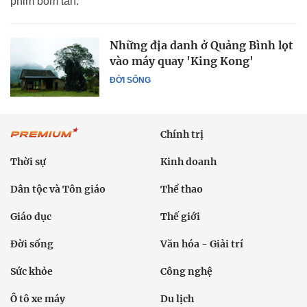
phim bom tấn.
Những địa danh ở Quảng Bình lọt
vào máy quay 'King Kong'
ĐỜI SỐNG
Chính trị
Thời sự
Kinh doanh
Dân tộc và Tôn giáo
Thể thao
Giáo dục
Thế giới
Đời sống
Văn hóa - Giải trí
Sức khỏe
Công nghệ
Ô tô xe máy
Du lịch