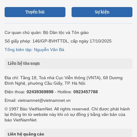
Tuyến bài
Sự kiện
Cơ quan chủ quản: Bộ Dân tộc và Tôn giáo
Số giấy phép: 146/GP-BVHTTDL, cấp ngày 17/10/2025
Tổng biên tập: Nguyễn Văn Bá
Liên hệ tòa soạn
Địa chỉ: Tầng 18, Toà nhà Cục Viễn thông (VNTA), 68 Dương
Đình Nghệ, phường Cầu Giấy, TP. Hà Nội.
Điện thoại:
02439369898
- Hotline:
0923457788
Email: vietnamnet@vietnamnet.vn
© 1997 Báo VietNamNet. All rights reserved. Chỉ được phát hành
lại thông tin từ website này khi có sự đồng ý bằng văn bản của
báo VietNamNet.
Liên hệ quảng cáo