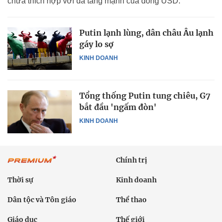
chưa thích hợp với đà tăng mạnh của đồng USD.
Putin lạnh lùng, dân châu Âu lạnh
gáy lo sợ
KINH DOANH
Tổng thống Putin tung chiêu, G7
bắt đầu 'ngấm đòn'
KINH DOANH
Chính trị
Thời sự
Kinh doanh
Dân tộc và Tôn giáo
Thể thao
Giáo dục
Thế giới