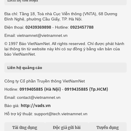
Liên hệ tòa soạn
Địa chỉ: Tầng 18, Toà nhà Cục Viễn thông (VNTA), 68 Dương
Đình Nghệ, phường Cầu Giấy, TP. Hà Nội.
Điện thoại:
02439369898
- Hotline:
0923457788
Email: vietnamnet@vietnamnet.vn
© 1997 Báo VietNamNet. All rights reserved. Chỉ được phát hành
lại thông tin từ website này khi có sự đồng ý bằng văn bản của
báo VietNamNet.
Liên hệ quảng cáo
Công ty Cổ phần Truyền thông VietNamNet
0919405885 (Hà Nội)
0919435885 (Tp.HCM)
Hotline:
-
Email: contact@vietnamnet.vn
http://vads.vn
Báo giá:
Hỗ trợ kỹ thuật: support@tech.vietnamnet.vn
Tải ứng dụng
Độc giả gửi bài
Tuyển dụng