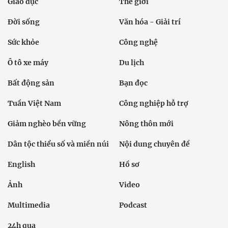
Giáo dục
Thế giới
Đời sống
Văn hóa - Giải trí
Sức khỏe
Công nghệ
Ô tô xe máy
Du lịch
Bất động sản
Bạn đọc
Tuần Việt Nam
Công nghiệp hỗ trợ
Giảm nghèo bền vững
Nông thôn mới
Dân tộc thiểu số và miền núi
Nội dung chuyên đề
English
Hồ sơ
Ảnh
Video
Multimedia
Podcast
24h qua