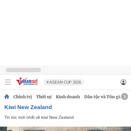
# ASEAN CUP 2026
Chính trị
Thời sự
Kinh doanh
Dân tộc và Tôn giáo
kiwi New Zealand
Tin tức mới nhất về
kiwi New Zealand