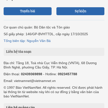
Tuyến bài
Sự kiện
Cơ quan chủ quản: Bộ Dân tộc và Tôn giáo
Số giấy phép: 146/GP-BVHTTDL, cấp ngày 17/10/2025
Tổng biên tập: Nguyễn Văn Bá
Liên hệ tòa soạn
Địa chỉ: Tầng 18, Toà nhà Cục Viễn thông (VNTA), 68 Dương
Đình Nghệ, phường Cầu Giấy, TP. Hà Nội.
Điện thoại:
02439369898
- Hotline:
0923457788
Email: vietnamnet@vietnamnet.vn
© 1997 Báo VietNamNet. All rights reserved. Chỉ được phát hành
lại thông tin từ website này khi có sự đồng ý bằng văn bản của
báo VietNamNet.
Liên hệ quảng cáo