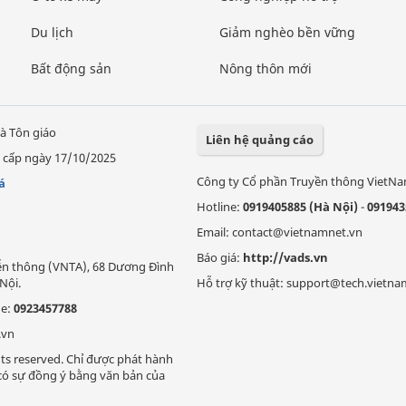
Du lịch
Giảm nghèo bền vững
Bất động sản
Nông thôn mới
à Tôn giáo
Liên hệ quảng cáo
 cấp ngày 17/10/2025
Công ty Cổ phần Truyền thông VietN
á
Hotline:
0919405885 (Hà Nội)
-
091943
Email: contact@vietnamnet.vn
Báo giá:
http://vads.vn
Viễn thông (VNTA), 68 Dương Đình
Nội.
Hỗ trợ kỹ thuật: support@tech.vietna
ne:
0923457788
.vn
ts reserved. Chỉ được phát hành
i có sự đồng ý bằng văn bản của