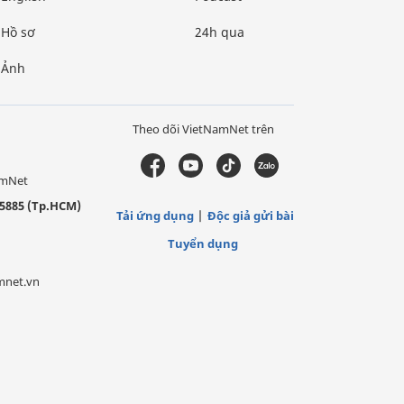
Hồ sơ
24h qua
Ảnh
Theo dõi VietNamNet trên
amNet
5885 (Tp.HCM)
Tải ứng dụng
Độc giả gửi bài
Tuyển dụng
mnet.vn