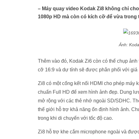
– Máy quay video Kodak Zi8 không chỉ cho
1080p HD mà còn có kích cỡ để vừa trong t
Ảnh: Koda
Thêm vào đó, Kodak Zi6 còn có thể chụp ảnh vớ
cỡ 16:9 và dự tính sẽ được phân phối với giá 
Zi8 có một cổng kết nối HDMI cho phép máy kết
chuẩn Full HD để xem hình ảnh đẹp. Dung l
mở rộng với các thẻ nhớ ngoài SD/SDHC. Theo 
thế giới hỗ trợ khả năng ổn định hình ảnh. 
trong khi di chuyển với tốc độ cao.
Zi8 hỗ trợ khe cắm microphone ngoài và được