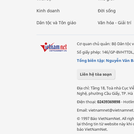
Kinh doanh
Đời sống
Dân tộc và Tôn giáo
Văn hóa - Giải trí
Cơ quan chủ quản: Bộ Dân tộc v
Số giấy phép: 146/GP-BVHTTDL,
Tổng biên tập: Nguyễn Văn B
Liên hệ tòa soạn
Địa chỉ: Tầng 18, Toà nhà Cục 
Nghệ, phường Cầu Giấy, TP. Hà 
Điện thoại:
02439369898
- Hotli
Email: vietnamnet@vietnamnet
© 1997 Báo VietNamNet. All righ
lại thông tin từ website này kh
báo VietNamNet.