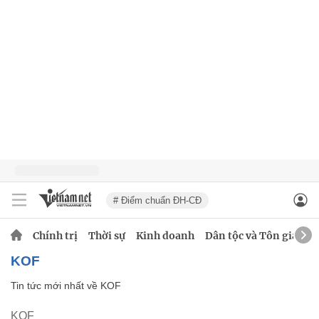
# Điểm chuẩn ĐH-CĐ
Chính trị
Thời sự
Kinh doanh
Dân tộc và Tôn giáo
KOF
Tin tức mới nhất về
KOF
KOF