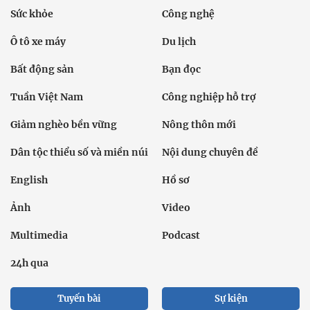
Sức khỏe
Công nghệ
Ô tô xe máy
Du lịch
Bất động sản
Bạn đọc
Tuần Việt Nam
Công nghiệp hỗ trợ
Giảm nghèo bền vững
Nông thôn mới
Dân tộc thiểu số và miền núi
Nội dung chuyên đề
English
Hồ sơ
Ảnh
Video
Multimedia
Podcast
24h qua
Tuyến bài
Sự kiện