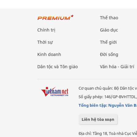
Thể thao
Chính trị
Giáo dục
Thời sự
Thế giới
Kinh doanh
Đời sống
Dân tộc và Tôn giáo
Văn hóa - Giải trí
Cơ quan chủ quản: Bộ Dân tộc v
Số giấy phép: 146/GP-BVHTTDL,
Tổng biên tập: Nguyễn Văn B
Liên hệ tòa soạn
Địa chỉ: Tầng 18, Toà nhà Cục 