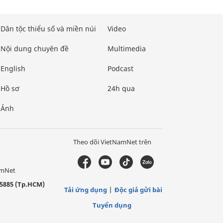
Dân tộc thiểu số và miền núi
Video
Nội dung chuyên đề
Multimedia
English
Podcast
Hồ sơ
24h qua
Ảnh
Theo dõi VietNamNet trên
amNet
5885 (Tp.HCM)
Tải ứng dụng
Độc giả gửi bài
Tuyển dụng