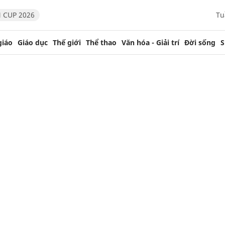
 CUP 2026
Tu
giáo
Giáo dục
Thế giới
Thể thao
Văn hóa - Giải trí
Đời sống
S