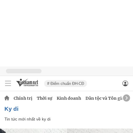
# Điểm chuẩn ĐH-CĐ
Chính trị
Thời sự
Kinh doanh
Dân tộc và Tôn giáo
ky di
Tin tức mới nhất về
ky di