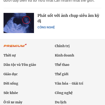
dưới đáy biển và sở hữu nhát cắn nhanh nhất thế giới.
Phát sốt với ảnh chụp siêu âm kỳ
dị
CÔNG NGHỆ
Chính trị
Thời sự
Kinh doanh
Dân tộc và Tôn giáo
Thể thao
Giáo dục
Thế giới
Đời sống
Văn hóa - Giải trí
Sức khỏe
Công nghệ
Ô tô xe máy
Du lịch