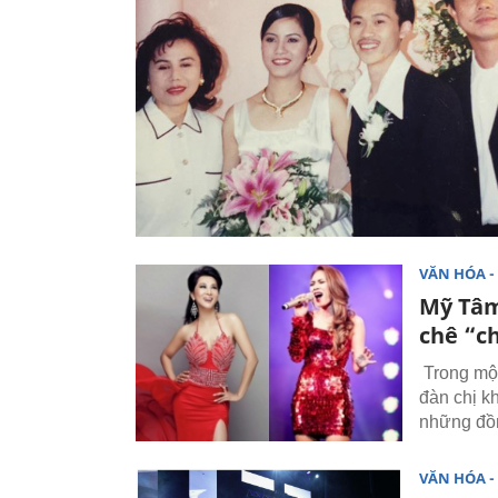
VĂN HÓA - 
Mỹ Tâm
chê “c
Trong một 
đàn chị k
những đồn
VĂN HÓA - 