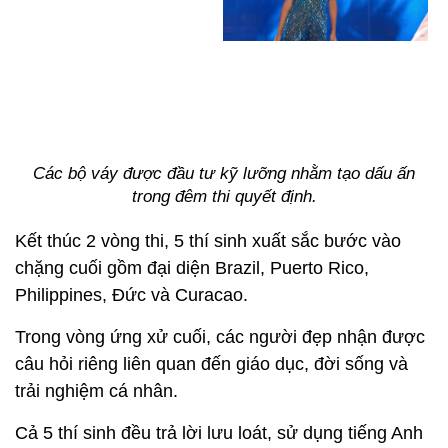
Kết thúc 2 vòng thi, 5 thí sinh xuất sắc bước vào
chặng cuối gồm đại diện Brazil, Puerto Rico,
Philippines, Đức và Curacao.
Trong vòng ứng xử cuối, các người đẹp nhận được
câu hỏi riêng liên quan đến giáo dục, đời sống và
trải nghiệm cá nhân.
Cả 5 thí sinh đều trả lời lưu loát, sử dụng tiếng Anh
trôi chảy. Đại diện Brazil và Puerto Rico để lại nhiều
ấn tượng với ban giám khảo và khán giả với câu trả
lời đầy ý nghĩa.