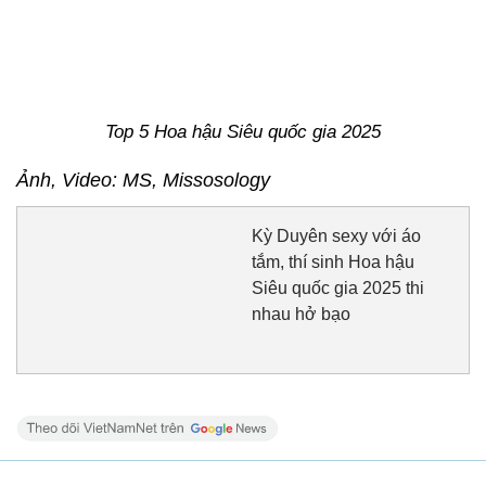
Kỳ Duyên sexy với áo
tắm, thí sinh Hoa hậu
Siêu quốc gia 2025 thi
nhau hở bạo
Nữ y tá xinh như búp bê thi Hoa hậu Siêu quốc gia
từng du học ở Việt Nam là ai?
Cặp tiếp viên hàng không cao 1,8m cùng thắng Hoa
hậu Siêu quốc gia Tây Ban Nha
Tiếp viên hàng không cực sexy từng đi 40 nước thi
Hoa hậu Siêu quốc gia