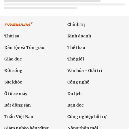
Giáo dục
Thế giới
Đời sống
Văn hóa - Giải trí
Sức khỏe
Công nghệ
Ô tô xe máy
Du lịch
Bất động sản
Bạn đọc
Tuần Việt Nam
Công nghiệp hỗ trợ
Giảm nghèo bền vững
Nông thôn mới
Dân tộc thiểu số và miền núi
Nội dung chuyên đề
English
Hồ sơ
Ảnh
Video
Multimedia
Podcast
24h qua