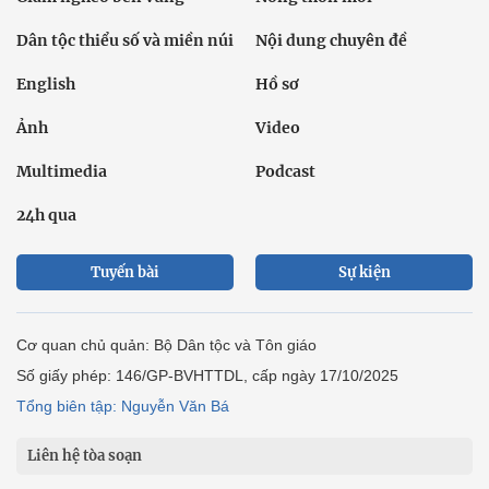
Tuyến bài
Sự kiện
Cơ quan chủ quản: Bộ Dân tộc và Tôn giáo
Số giấy phép: 146/GP-BVHTTDL, cấp ngày 17/10/2025
Tổng biên tập: Nguyễn Văn Bá
Liên hệ tòa soạn
Địa chỉ: Tầng 18, Toà nhà Cục Viễn thông (VNTA), 68 Dương
Đình Nghệ, phường Cầu Giấy, TP. Hà Nội.
Điện thoại:
02439369898
- Hotline:
0923457788
Email: vietnamnet@vietnamnet.vn
© 1997 Báo VietNamNet. All rights reserved. Chỉ được phát hành
lại thông tin từ website này khi có sự đồng ý bằng văn bản của
báo VietNamNet.