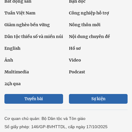
Bất động sản
Bạn đọc
Tuần Việt Nam
Công nghiệp hỗ trợ
Giảm nghèo bền vững
Nông thôn mới
Dân tộc thiểu số và miền núi
Nội dung chuyên đề
English
Hồ sơ
Ảnh
Video
Multimedia
Podcast
24h qua
Tuyến bài
Sự kiện
Cơ quan chủ quản: Bộ Dân tộc và Tôn giáo
Số giấy phép: 146/GP-BVHTTDL, cấp ngày 17/10/2025