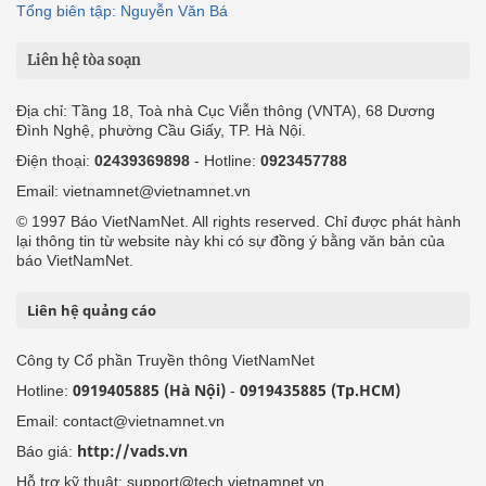
Tổng biên tập: Nguyễn Văn Bá
Liên hệ tòa soạn
Địa chỉ: Tầng 18, Toà nhà Cục Viễn thông (VNTA), 68 Dương
Đình Nghệ, phường Cầu Giấy, TP. Hà Nội.
Điện thoại:
02439369898
- Hotline:
0923457788
Email: vietnamnet@vietnamnet.vn
© 1997 Báo VietNamNet. All rights reserved. Chỉ được phát hành
lại thông tin từ website này khi có sự đồng ý bằng văn bản của
báo VietNamNet.
Liên hệ quảng cáo
Công ty Cổ phần Truyền thông VietNamNet
0919405885 (Hà Nội)
0919435885 (Tp.HCM)
Hotline:
-
Email: contact@vietnamnet.vn
http://vads.vn
Báo giá:
Hỗ trợ kỹ thuật: support@tech.vietnamnet.vn