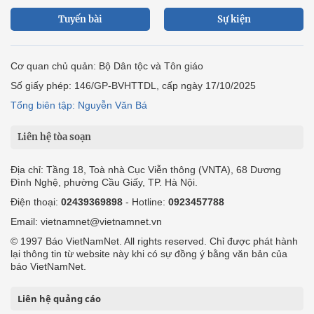
Tuyến bài
Sự kiện
Cơ quan chủ quản: Bộ Dân tộc và Tôn giáo
Số giấy phép: 146/GP-BVHTTDL, cấp ngày 17/10/2025
Tổng biên tập: Nguyễn Văn Bá
Liên hệ tòa soạn
Địa chỉ: Tầng 18, Toà nhà Cục Viễn thông (VNTA), 68 Dương
Đình Nghệ, phường Cầu Giấy, TP. Hà Nội.
Điện thoại:
02439369898
- Hotline:
0923457788
Email: vietnamnet@vietnamnet.vn
© 1997 Báo VietNamNet. All rights reserved. Chỉ được phát hành
lại thông tin từ website này khi có sự đồng ý bằng văn bản của
báo VietNamNet.
Liên hệ quảng cáo