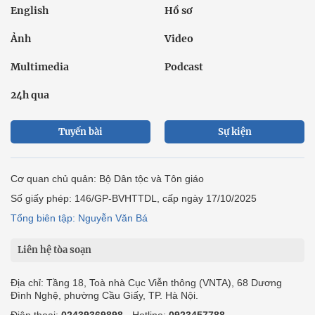
English
Hồ sơ
Ảnh
Video
Multimedia
Podcast
24h qua
Tuyến bài
Sự kiện
Cơ quan chủ quản: Bộ Dân tộc và Tôn giáo
Số giấy phép: 146/GP-BVHTTDL, cấp ngày 17/10/2025
Tổng biên tập: Nguyễn Văn Bá
Liên hệ tòa soạn
Địa chỉ: Tầng 18, Toà nhà Cục Viễn thông (VNTA), 68 Dương
Đình Nghệ, phường Cầu Giấy, TP. Hà Nội.
Điện thoại:
02439369898
- Hotline:
0923457788