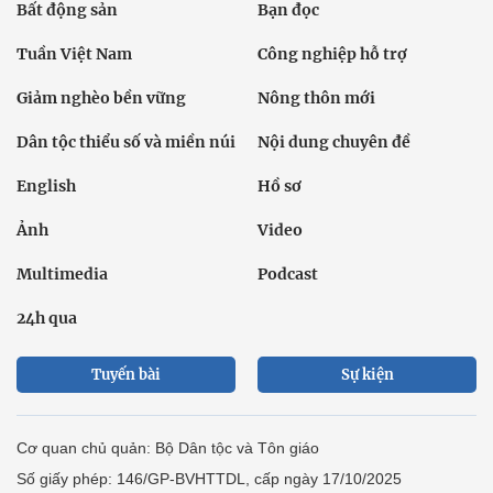
Bất động sản
Bạn đọc
Tuần Việt Nam
Công nghiệp hỗ trợ
Giảm nghèo bền vững
Nông thôn mới
Dân tộc thiểu số và miền núi
Nội dung chuyên đề
English
Hồ sơ
Ảnh
Video
Multimedia
Podcast
24h qua
Tuyến bài
Sự kiện
Cơ quan chủ quản: Bộ Dân tộc và Tôn giáo
Số giấy phép: 146/GP-BVHTTDL, cấp ngày 17/10/2025